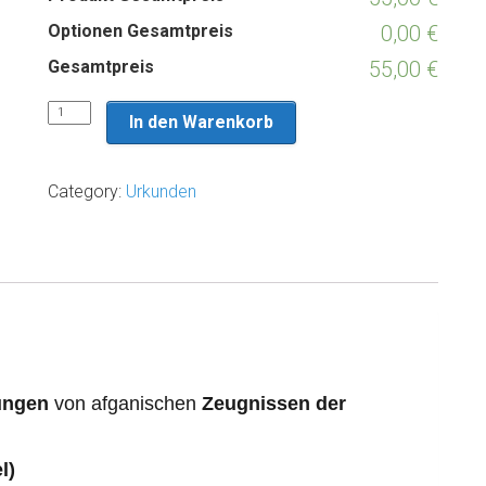
Optionen Gesamtpreis
0,00 €
Gesamtpreis
55,00 €
Beglaubigte
In den Warenkorb
Übersetzung
eines
afganischen
Zeugnisses
Category:
Urkunden
der
Polizeiakademie
-
Dari/Pashto/Persisch
>
Deutsch
quantity
ungen
von afganischen
Zeugnissen der
l)