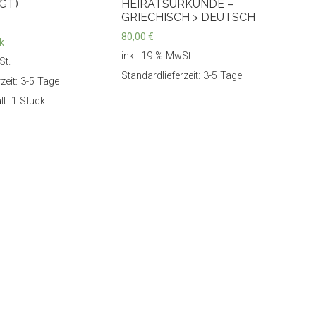
GT)
HEIRATSURKUNDE –
GRIECHISCH > DEUTSCH
80,00
€
k
inkl. 19 % MwSt.
St.
Standardlieferzeit: 3-5 Tage
zeit: 3-5 Tage
lt: 1
Stück