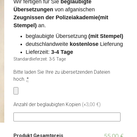
Wir fertigen für Sie
beglaubigte
Übersetzungen
von afganischen
Zeugnissen der Polizeiakademie(mit
Stempel)
an.
beglaubigte Übersetzung
(mit Stempel)
deutschlandweite
kostenlose
Lieferung
Lieferzeit:
3-4 Tage
Standardlieferzeit: 3-5 Tage
Bitte laden Sie Ihre zu übersetzenden Dateien
hoch.
*
Anzahl der beglaubigten Kopien
(
×3,00 €
)
Produkt Gesamtpreis
55,00 €