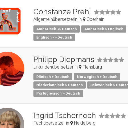
Constanze Prehl
Allgemeinübersetzerin in
Oberhain
Amharisch <> Deutsch
Amharisch > Englisch
Englisch <> Deutsch
Philipp Diepmans
Urkundenübersetzer in
Flensburg
Dänisch > Deutsch
Norwegisch > Deutsch
Niederländisch > Deutsch
Schwedisch > Deuts
Portugiesisch > Deutsch
Ingrid Tschernoch
Fachübersetzer in
Heidelberg