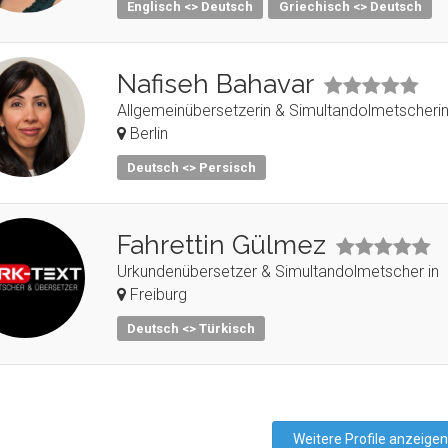
Englisch <> Deutsch
Griechisch <> Deutsch
Nafiseh Bahavar
Allgemeinübersetzerin & Simultandolmetscherin
Berlin
Deutsch <> Persisch
Fahrettin Gülmez
Urkundenübersetzer & Simultandolmetscher in
Freiburg
Deutsch <> Türkisch
Weitere Profile anzeigen