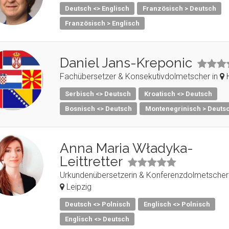
Deutsch <> Englisch
Französisch > Deutsch
Französisch > Englisch
Daniel Jans-Kreponic
Fachübersetzer & Konsekutivdolmetscher in
Serbisch <> Deutsch
Kroatisch <> Deutsch
Bosnisch <> Deutsch
Montenegrinisch > Deuts
Anna Maria Władyka-
Leittretter
Urkundenübersetzerin & Konferenzdolmetscheri
Leipzig
Deutsch <> Polnisch
Englisch <> Polnisch
Englisch <> Deutsch