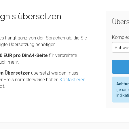
gnis übersetzen -
Übers
Komplex
ies hängt ganz von den Sprachen ab, die Sie
bigte Übersetzung benötigen.
Schwie
0 EUR pro DinA4-Seite
für verbreitete
uch mehr.
en Übersetzer
übersetzt werden muss
er Preis normalerweise höher.
Kontaktieren
Achtun
ot.
genaue
Indikat