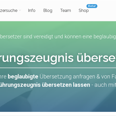
Beta!
zersuche
Info
Blog
Team
Shop
ersetzer sind vereidigt und können eine beglaubig
rungszeugnis überse
Ihre
beglaubigte
Übersetzung anfragen & von F
 Führungszeugnis übersetzen lassen
- auch mi