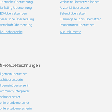
uristische Übersetzung
Webseite übersetzen lassen
arketing Übersetzung
Arztbrief übersetzen
EO-Übersetzungen
Befund übersetzen
iterarische Übersetzung
Führungszeugnis übersetzen
irtschaft Übersetzung
Präsentation übersetzen
lle Fachbereiche
Alle Dokumente
Profilbezeichnungen
llgemeinübersetzer
achübersetzerin
llgemeinübersetzerin
ommunity Interpreter
achübersetzer
onferenzdolmetscher
onferenzdolmetscherin