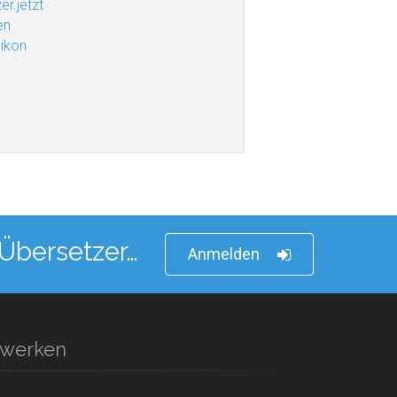
er.jetzt
en
xikon
 Übersetzer…
Anmelden
zwerken