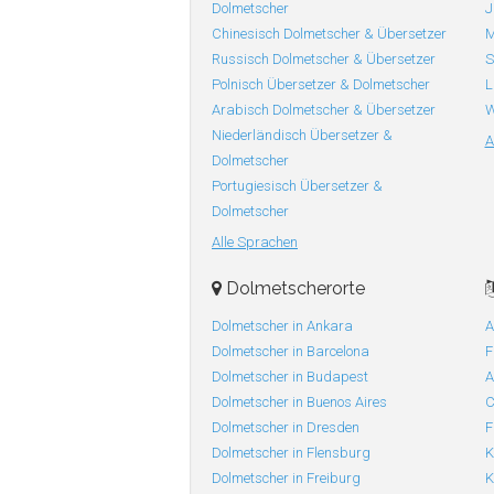
Dolmetscher
J
Chinesisch Dolmetscher & Übersetzer
M
Russisch Dolmetscher & Übersetzer
S
Polnisch Übersetzer & Dolmetscher
L
Arabisch Dolmetscher & Übersetzer
W
Niederländisch Übersetzer &
A
Dolmetscher
Portugiesisch Übersetzer &
Dolmetscher
Alle Sprachen
Dolmetscherorte
Dolmetscher in Ankara
A
Dolmetscher in Barcelona
F
Dolmetscher in Budapest
A
Dolmetscher in Buenos Aires
C
Dolmetscher in Dresden
F
Dolmetscher in Flensburg
K
Dolmetscher in Freiburg
K