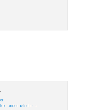
e
er
 Telefondolmetschens