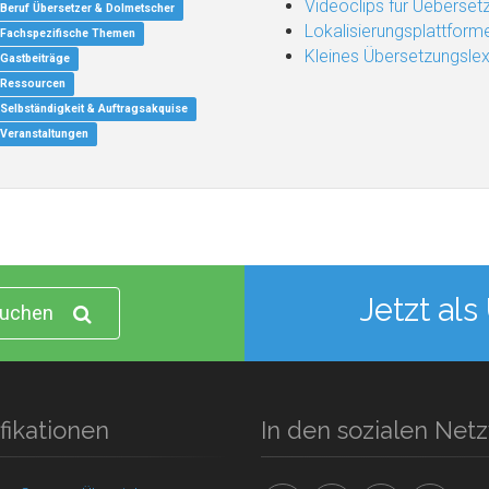
Videoclips für Uebersetz
Beruf Übersetzer & Dolmetscher
Lokalisierungsplattform
Fachspezifische Themen
Kleines Übersetzungsle
Gastbeiträge
Ressourcen
Selbständigkeit & Auftragsakquise
Veranstaltungen
Jetzt als
uchen
fikationen
In den sozialen Net