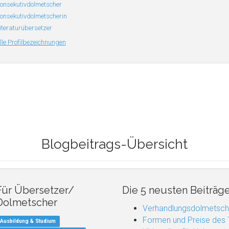
onsekutivdolmetscher
onsekutivdolmetscherin
iteraturübersetzer
lle Profilbezeichnungen
Blogbeitrags-Übersicht
Für Übersetzer/
Die 5 neusten Beiträg
Dolmetscher
Verhandlungsdolmetsch
Formen und Preise des
Ausbildung & Studium