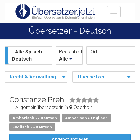
Toggle
navigation
Übersetzer - Deutsch
- Alle Sprachen -
Beglaubigt
Ort
Deutsch
Alle
-
Recht & Verwaltung
Übersetzer
Constanze Prehl
Allgemeinübersetzerin in
Oberhain
Amharisch <> Deutsch
Amharisch > Englisch
Englisch <> Deutsch
Angebot anfragen