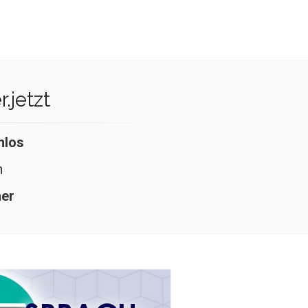
.jetzt
nlos
n
her