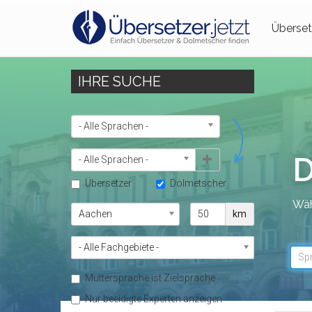
Überset
IHRE SUCHE
SPRACHEN
- Alle Sprachen -
D
- Alle Sprachen -
Übersetzer
Dolmetscher
Wäh
ORT
ENTFERNUNG
km
FACHGEBIET
- Alle Fachgebiete -
Sp
Muttersprache ist Zielsprache
Nur beeidigte Experten anzeigen