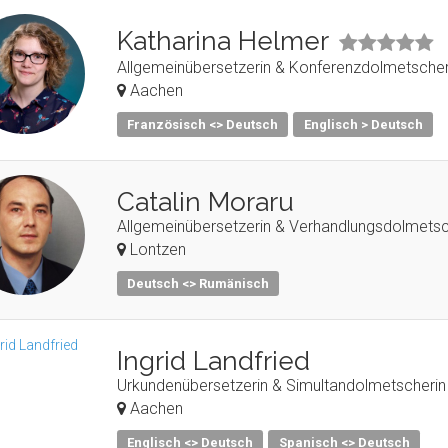
Katharina Helmer
Allgemeinübersetzerin & Konferenzdolmetscheri
Aachen
Französisch <> Deutsch
Englisch > Deutsch
Catalin Moraru
Allgemeinübersetzerin & Verhandlungsdolmetsc
Lontzen
Deutsch <> Rumänisch
Ingrid Landfried
Urkundenübersetzerin & Simultandolmetscherin 
Aachen
Englisch <> Deutsch
Spanisch <> Deutsch