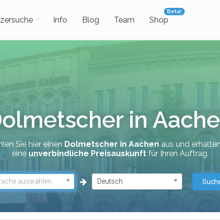
Beta!
zersuche
Info
Blog
Team
Shop
olmetscher in Aach
len Sie hier einen
Dolmetscher in Aachen
aus und erhalten
eine
unverbindliche Preisauskunft
für Ihren Auftrag.
rache auswählen
Deutsch
Such