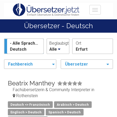
Toggle
navigation
Übersetzer - Deutsch
- Alle Sprachen -
Beglaubigt
Ort
Deutsch
Alle
Erfurt
Fachbereich
Übersetzer
Beatrix Manthey
Fachübersetzerin & Community Interpreter in
Rothenstein
Deutsch <> Französisch
Arabisch > Deutsch
Englisch > Deutsch
Spanisch > Deutsch