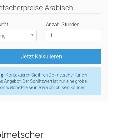
tscherpreise Arabisch
ität
Anzahl Stunden
rig
Jetzt Kalkulieren
g:
Kontaktieren Sie ihren Dolmetscher für ein
s Angebot. Der Schätzwert ist nur eine grobe
ion welche Preise in etwa üblich sein können.
olmetscher