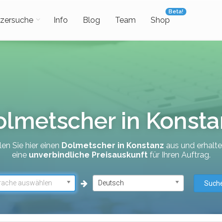
Beta!
zersuche
Info
Blog
Team
Shop
olmetscher in Konsta
en Sie hier einen
Dolmetscher in Konstanz
aus und erhalte
eine
unverbindliche Preisauskunft
für Ihren Auftrag.
rache auswählen
Deutsch
Such