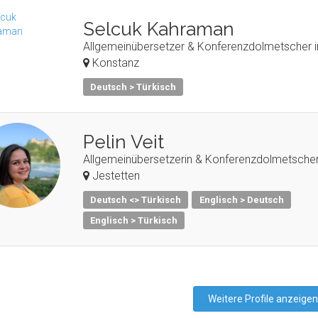
Selcuk Kahraman
Allgemeinübersetzer & Konferenzdolmetscher i
Konstanz
Deutsch > Türkisch
Pelin Veit
Allgemeinübersetzerin & Konferenzdolmetscheri
Jestetten
Deutsch <> Türkisch
Englisch > Deutsch
Englisch > Türkisch
Weitere Profile anzeigen