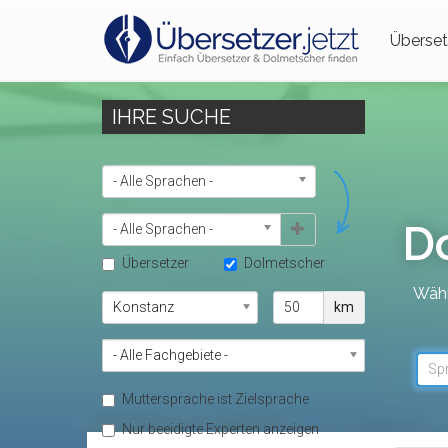
Überset
IHRE SUCHE
SPRACHEN
- Alle Sprachen -
D
- Alle Sprachen -
Übersetzer
Dolmetscher
Wähl
ORT
ENTFERNUNG
km
FACHGEBIET
- Alle Fachgebiete -
Sp
Muttersprache ist Zielsprache
Nur beeidigte Experten anzeigen