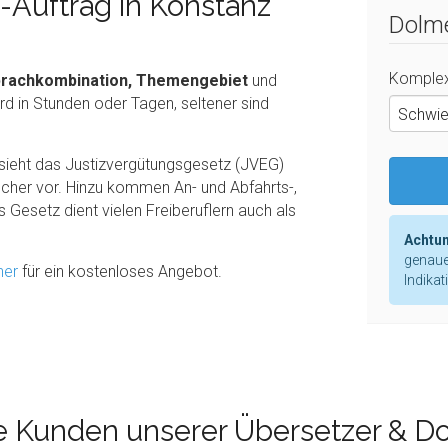
-Auftrag in Konstanz
Dolme
Komplex
rachkombination, Themengebiet
und
d in Stunden oder Tagen, seltener sind
Schwie
r sieht das Justizvergütungsgesetz (JVEG)
cher vor. Hinzu kommen An- und Abfahrts-,
Gesetz dient vielen Freiberuflern auch als
Achtun
genaue
her
für ein kostenloses Angebot.
Indikat
e Kunden unserer Übersetzer & D