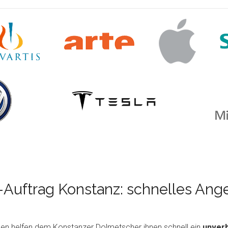
Auftrag Konstanz: schnelles Ang
en helfen dem Konstanzer Dolmetscher ihnen schnell ein
unverb