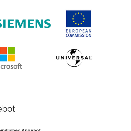
ebot
indliches Angebot