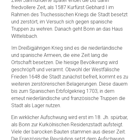
Zwei Jahrhunderte später endet die bis dahin
friedvollere Zeit, als 1587 Kurfürst Gebhard I im
Rahmen des Truchessischen Kriegs die Stadt besetzt
und zerstört, im Versuch sich gegen spanische
Truppen zu wehren. Danach geht Bonn an das Haus
Wittelsbach.
Im Dreißigjährigen Krieg sind es die niederländische
und spanische Armeen, die eine Zeit lang die
Ortschaft besetzen. Die hiesige Bevölkerung wird
geschröpft und verarmt. Obwohl der Westfälische
Frieden 1648 die Stadt zunächst befreit, kommt es zu
weiteren zerstörerischen Belagerungen. Diese dauern
bis zum Spanischen Erbfolgekrieg 1703, in dem
erneut niederländische und französische Truppen die
Stadt als Lager nutzen.
Ein wirklicher Aufschwung wird erst im 18. Jh. spürbar,
als Bonn zur Kurkölnischen Residenzstadt aufsteigt.
Viele der barocken Bauten stammen aus dieser Zeit.
Die Französische Revolution setzt dem Aufschwung