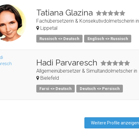
Tatiana Glazina
Fachübersetzerin & Konsekutivdolmetscherin in
Lippetal
Russisch <> Deutsch
Englisch <> Russisch
Hadi Parvaresch
Allgemeinübersetzer & Simultandolmetscher in
Bielefeld
Farsi <> Deutsch
Deutsch <> Persisch
Weitere Profile anzeigen