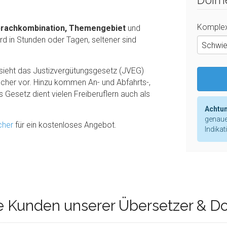
Dolme
Komplex
rachkombination, Themengebiet
und
d in Stunden oder Tagen, seltener sind
Schwie
r sieht das Justizvergütungsgesetz (JVEG)
cher vor. Hinzu kommen An- und Abfahrts-,
Gesetz dient vielen Freiberuflern auch als
Achtun
genaue
cher
für ein kostenloses Angebot.
Indikat
e Kunden unserer Übersetzer & D