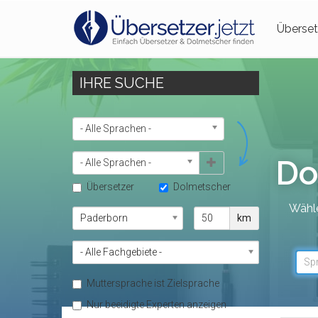
Überset
IHRE SUCHE
SPRACHEN
- Alle Sprachen -
Do
- Alle Sprachen -
Übersetzer
Dolmetscher
Wähle
ORT
ENTFERNUNG
km
FACHGEBIET
- Alle Fachgebiete -
Sp
Muttersprache ist Zielsprache
Nur beeidigte Experten anzeigen