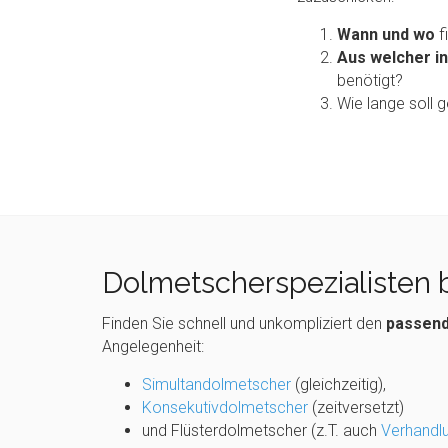
Wann
und wo
f
Aus welcher i
benötigt?
Wie lange soll
Dolmetscherspezialisten b
Finden Sie schnell und unkompliziert den
passend
Angelegenheit:
Simultandolmetscher
(gleichzeitig),
Konsekutivdolmetscher
(zeitversetzt)
und Flüsterdolmetscher (z.T. auch
Verhandl