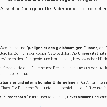
Ausschließlich
geprüfte
Paderborner Dolmetscher
n
-Westfalens und
Quellgebiet des gleichnamigen Flusses
, der
rukturelles Zentrum der Region Ostwestfalen: Die
Universität
hat i
ed zwischen dem Ruhrgebiet und Nordhessen, bzw. zwischen Nied
t zurückzuverfolgen. Erste neuere Besiedlungen sind aus dem 4. 
hrhundert erbaut.
ationaler und internationaler Unternehmen
. Der Automatenhe
laas. Die Deutsche Bahn unterhält ebenfalls einen Stützpunkt i
r in Paderborn
für Ihre Übersetzung an,
unverbindlich und kos