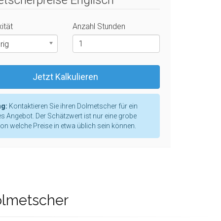
tscherpreise Englisch
ität
Anzahl Stunden
rig
Jetzt Kalkulieren
g:
Kontaktieren Sie ihren Dolmetscher für ein
s Angebot. Der Schätzwert ist nur eine grobe
ion welche Preise in etwa üblich sein können.
olmetscher