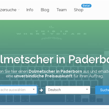
Beta!
zersuche
Info
Blog
Team
Shop
lmetscher in Paderb
n Sie hier einen
Dolmetscher in Paderborn
aus und erhalt
eine
unverbindliche Preisauskunft
für Ihren Auftrag.
rache auswählen
Deutsch
Such