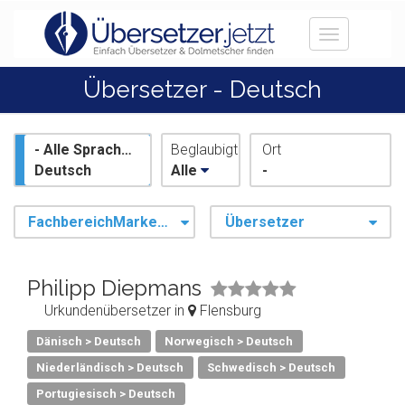
Toggle
navigation
Übersetzer - Deutsch
- Alle Sprachen -
Beglaubigt
Ort
Deutsch
Alle
-
FachbereichMarketing, Wirtschaft & Finanzen,
Übersetzer
Philipp Diepmans
Urkundenübersetzer in
Flensburg
Dänisch > Deutsch
Norwegisch > Deutsch
Niederländisch > Deutsch
Schwedisch > Deutsch
Portugiesisch > Deutsch