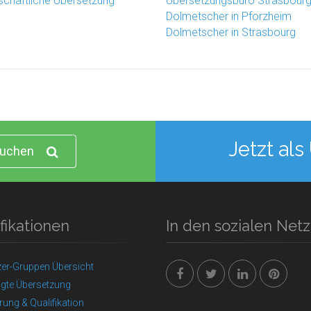
chaftliche Übersetzung
Übersetzungsbüro Strasbour
Dolmetscher in Pforzheim
Dolmetscher in Strasbourg
Jetzt als
uchen
fikationen
In den sozialen Net
zer-Gruppen Übersicht
igte Übersetzung
erung & Qualifikation