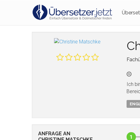
Überset
Ch
Fachü
Ich b
Berei
ENGL
ANFRAGE AN
1
CHRISTINE MATSCHKE