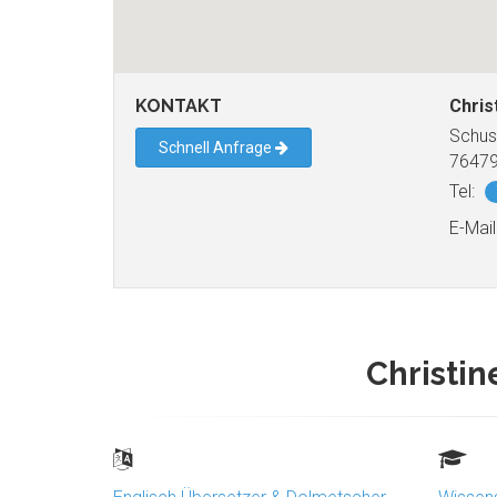
KONTAKT
Chris
Schus
Schnell Anfrage
76479
Tel:
E-Mail
Christi