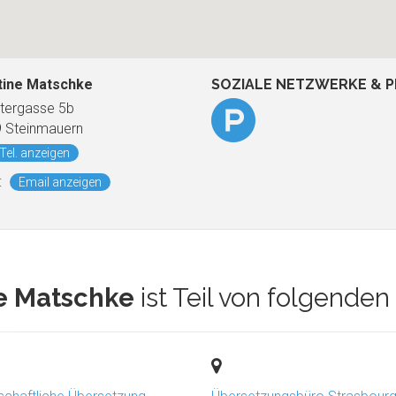
tine Matschke
SOZIALE NETZWERKE & P
tergasse 5b
 Steinmauern
Tel. anzeigen
:
Email anzeigen
ne Matschke
ist Teil von folgende