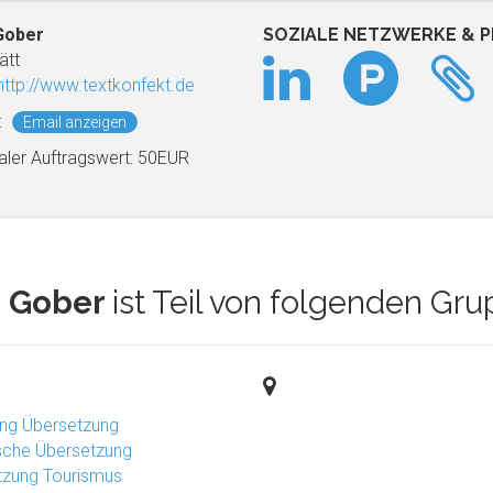
Gober
SOZIALE NETZWERKE & P
ätt
http://www.textkonfekt.de
:
Email anzeigen
aler Auftragswert: 50EUR
e Gober
ist Teil von folgenden Gr
ing Übersetzung
ische Übersetzung
tzung Tourismus