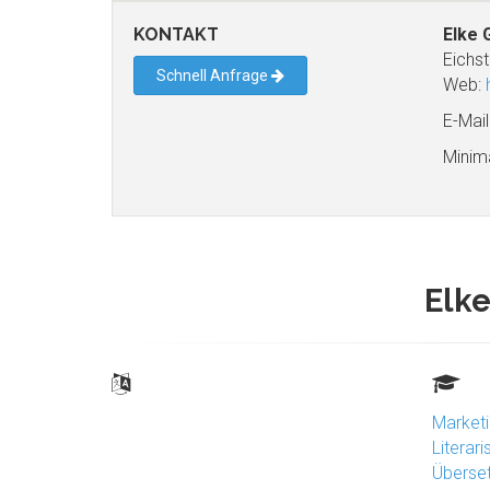
KONTAKT
Elke 
Eichst
Schnell Anfrage
Web:
E-Mail
Minim
Elk
Market
Literar
Überse