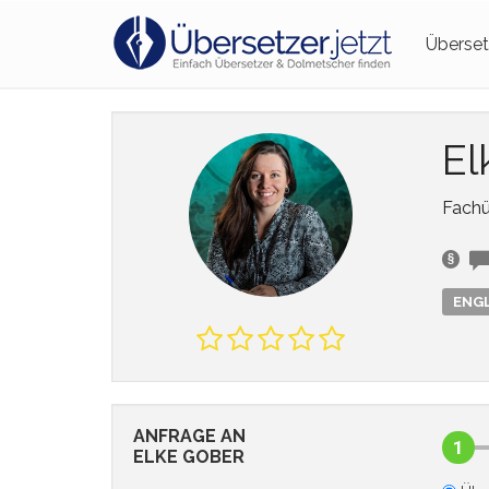
Überset
El
Fachü
ENGL
ANFRAGE AN
1
ELKE GOBER