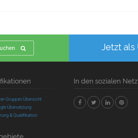
Jetzt als
uchen
fikationen
In den sozialen Net
zer-Gruppen Übersicht
igte Übersetzung
erung & Qualifikation
gebiete